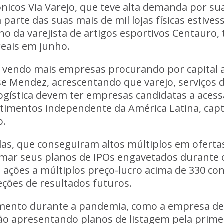
rônicos Via Varejo, que teve alta demanda por su
parte das suas mais de mil lojas físicas estives
no da varejista de artigos esportivos Centauro
reais em junho.
vendo mais empresas procurando por capital a
se Mendez, acrescentando que varejo, serviços d
ogística devem ter empresas candidatas a aces
timentos independente da América Latina, capt
o.
das, que conseguiram altos múltiplos em oferta
mar seus planos de IPOs engavetados durante o
ações a múltiplos preço-lucro acima de 330 co
eções de resultados futuros.
mento durante a pandemia, como a empresa de
ão apresentando planos de listagem pela primei