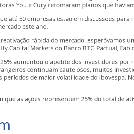
utoras You e Cury retomaram planos que havia
ue até 50 empresas estão em discussões para 
ercado este ano.
reativação rápida do mercado, esperávamos um
uity Capital Markets do Banco BTG Pactual, Fabio
 2,25% aumentou o apetite dos investidores por
rangeiros continuam cautelosos, muitos investi
eríodos de maior volatilidade do Ibovespa. No
 que as ações representem 25% do total de ativ
am