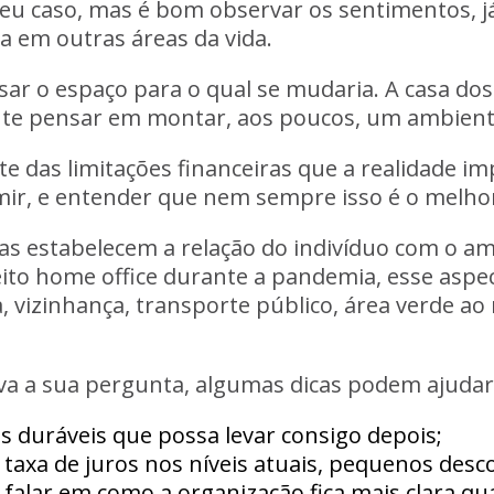
eu caso, mas é bom observar os sentimentos, j
a em outras áreas da vida.
ar o espaço para o qual se mudaria. A casa dos 
ante pensar em montar, aos poucos, um ambient
 das limitações financeiras que a realidade imp
ir, e entender que nem sempre isso é o melho
s estabelecem a relação do indivíduo com o am
to home office durante a pandemia, esse aspect
, vizinhança, transporte público, área verde ao 
a a sua pergunta, algumas dicas podem ajudar
ns duráveis que possa levar consigo depois;
axa de juros nos níveis atuais, pequenos desco
m falar em como a organização fica mais clara q