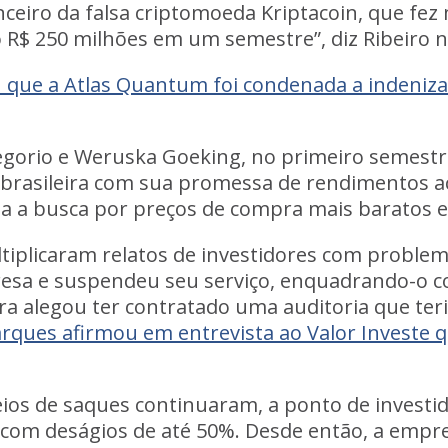
nceiro da
falsa criptomoeda Kriptacoin
, que fez
 R$ 250 milhões em um semestre”, diz Ribeiro 
u que a Atlas Quantum foi condenada a indenizar
egorio e Weruska Goeking, no primeiro semest
 brasileira com sua promessa de rendimentos
 a busca por preços de compra mais baratos e
tiplicaram relatos de investidores com proble
a e suspendeu seu serviço, enquadrando-o co
ora alegou ter contratado uma auditoria que ter
ques afirmou em entrevista ao Valor Investe q
eios de saques continuaram, a ponto de investi
 com deságios de até 50%. Desde então, a
empre